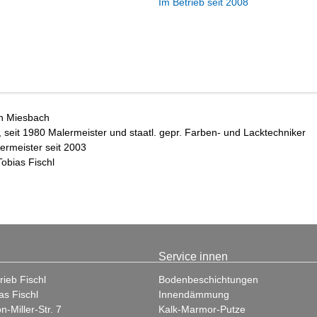
Im Betrieb seit 2008
in Miesbach
seit 1980 Malermeister und staatl. gepr. Farben- und Lacktechniker
ermeister seit 2003
obias Fischl
Service innen
rieb Fischl
Bodenbeschichtungen
as Fischl
Innendämmung
-Miller-Str. 7
Kalk-Marmor-Putze