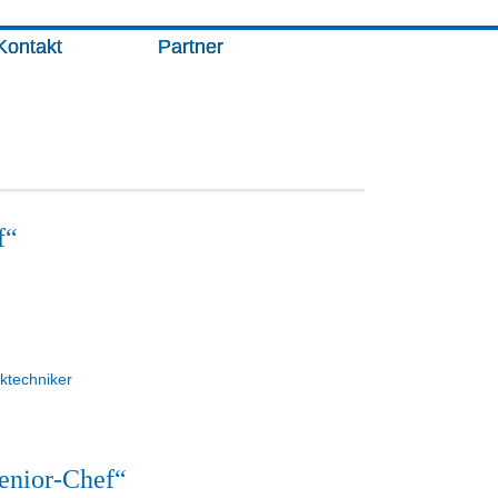
Kontakt
Partner
f“
cktechniker
Senior-Chef“