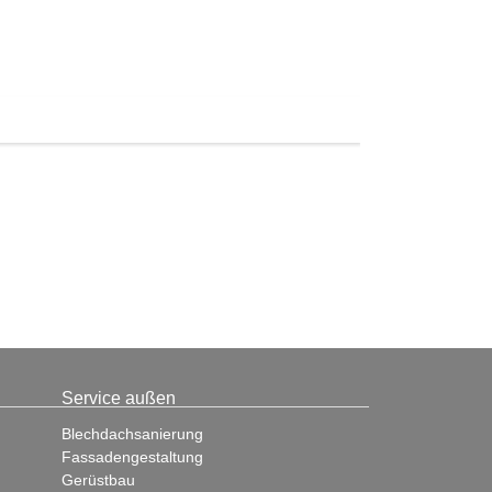
Service außen
Blechdachsanierung
Fassadengestaltung
Gerüstbau