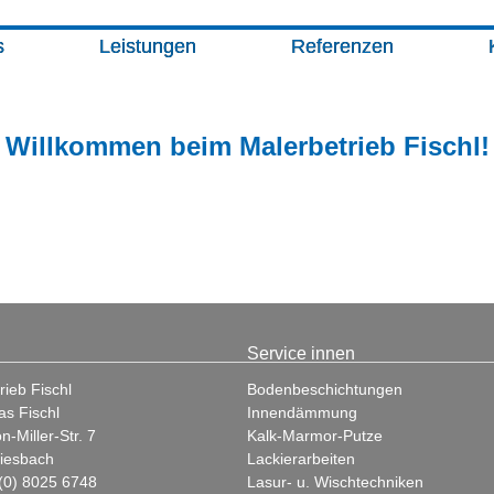
s
Leistungen
Referenzen
Willkommen beim Malerbetrieb Fischl!
Service innen
rieb Fischl
Bodenbeschichtungen
as Fischl
Innendämmung
-Miller-Str. 7
Kalk-Marmor-Putze
iesbach
Lackierarbeiten
 (0) 8025 6748
Lasur- u. Wischtechniken